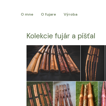
O mne
O fujare
Výroba
Kolekcie fujár a píšťal