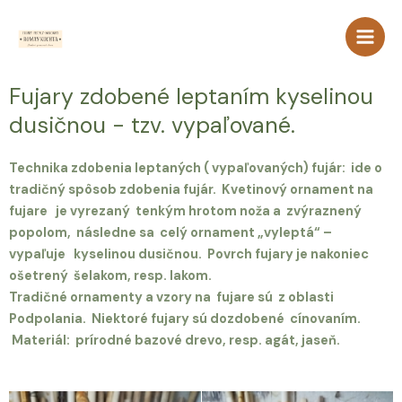
Fujary zdobené leptaním kyselinou
dusičnou - tzv. vypaľované.
Technika zdobenia leptaných ( vypaľovaných) fujár: ide o
tradičný spôsob zdobenia fujár. Kvetinový ornament na
fujare je vyrezaný tenkým hrotom noža a zvýraznený
popolom, následne sa celý ornament „vyleptá“ –
vypaľuje kyselinou dusičnou. Povrch fujary je nakoniec
ošetrený šelakom, resp. lakom.
Tradičné ornamenty a vzory na fujare sú z oblasti
Podpolania. Niektoré fujary sú dozdobené cínovaním.
Materiál: prírodné bazové drevo, resp. agát, jaseň.